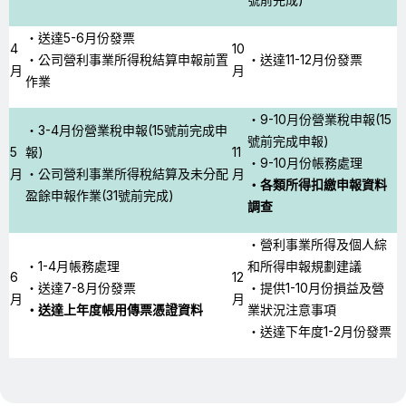
・送達5-6月份發票
4
10
・公司營利事業所得稅結算申報前置
・送達11-12月份發票
月
月
作業
・9-10月份營業稅申報(15
・3-4月份營業稅申報(15號前完成申
號前完成申報)
5
報)
11
・9-10月份帳務處理
月
・公司營利事業所得稅結算及未分配
月
・各類所得扣繳申報資料
盈餘申報作業(31號前完成)
調查
・營利事業所得及個人綜
・1-4月帳務處理
和所得申報規劃建議
6
12
・送達7-8月份發票
・提供1-10月份損益及營
月
月
・送達上年度帳用傳票憑證資料
業狀況注意事項
・送達下年度1-2月份發票