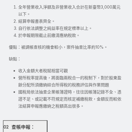
全年營業收入淨額及非營業收入合計在新臺幣3,000萬元
以下。
結算申報書表齊全。
自行依法調整之純益率在規定標準以上。
於申報期限截止前繳清應納稅款。
優點：被調帳查核的機會較小，案件抽查比率約10%。
缺點：
收入金額大者稅賦相當可觀
營所稅率提高後，將面臨兩稅合一的稅制下，對於股東盈
餘分配所須繳納綜合所得稅的稅務評估與作業問題
國稅局依法抽查企業帳簿證時，往往因帳簿記錄不全、憑
證不足、或記載不符規定而核定補繳稅款，金額反而較依
法結算申報應繳納之稅額高出很多。
查帳申報：
02