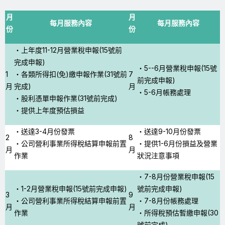
月
月
每月服務內容
每月服務內容
份
份
・上年度11-12月營業稅申報(15號前
完成申報)
・5--6月營業稅申報(15號
1
・各類所得扣(免)繳申報作業(31號前
7
前完成申報)
月
完成)
月
・5-6月帳務處理
・股利憑單申報作業(31號前完成)
・提供上年度預估損益
・送達3-4月份發票
・送達9-10月份發票
2
8
・公司營利事業所得稅結算申報前置
・提供1-6月份損益及營業
月
月
作業
狀況注意事項
・7-8月份營業稅申報(15
・1-2月營業稅申報(15號前完成申報)
號前完成申報)
3
9
・公司營利事業所得稅結算申報前置
・7-8月份帳務處理
月
月
作業
・所得稅預估暫繳申報(30
號前完成)